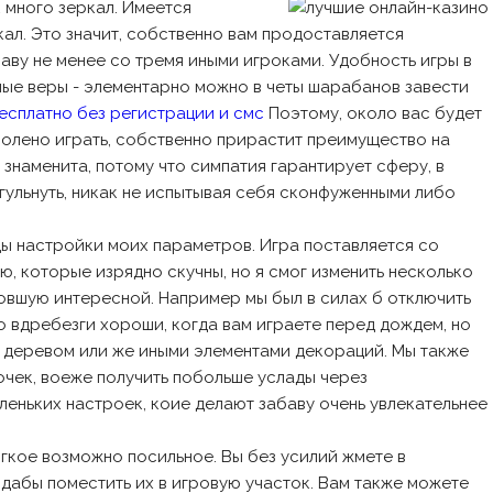
к много зеркал. Имеется
кал. Это значит, собственно вам продоставляется
аву не менее со тремя иными игроками. Удобность игры в
ые веры - элементарно можно в четы шарабанов завести
есплатно без регистрации и смс
Поэтому, около вас будет
олено играть, собственно прирастит преимущество на
 знаменита, потому что симпатия гарантирует сферу, в
гульнуть, никак не испытывая себя сконфуженными либо
ы настройки моих параметров. Игра поставляется со
, которые изрядно скучны, но я смог изменить несколько
овшую интересной. Например мы был в силах б отключить
о вдребезги хороши, когда вам играете перед дождем, но
 деревом или же иными элементами декораций. Мы также
очек, воеже получить побольше услады через
еньких настроек, коие делают забаву очень увлекательнее
ягкое возможно посильное. Вы без усилий жмете в
 дабы поместить их в игровую участок. Вам также можете