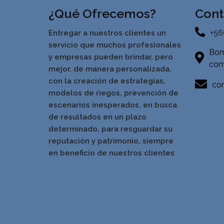
¿Qué Ofrecemos?
Cont
+56
Entregar a nuestros clientes un
servicio que muchos profesionales
Bom
y empresas pueden brindar, pero
com
mejor, de manera personalizada,
con la creación de estrategias,
con
modelos de riegos, prevención de
escenarios inesperados, en busca
de resultados en un pla
zo
determinado, para resguardar su
reputación y patrimonio, siempre
en beneficio de nuestros clientes