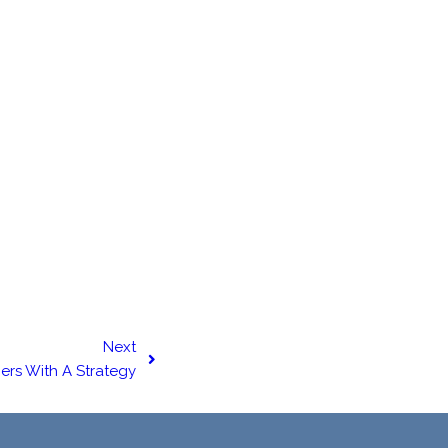
Next
ers With A Strategy