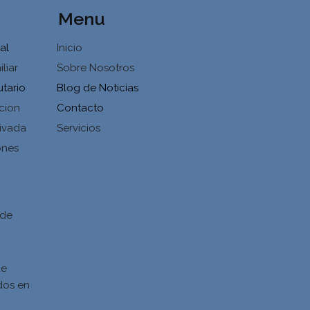
Menu
al
Inicio
liar
Sobre Nosotros
utario
Blog de Noticias
cion
Contacto
ivada
Servicios
ones
d
 de
de
dos en