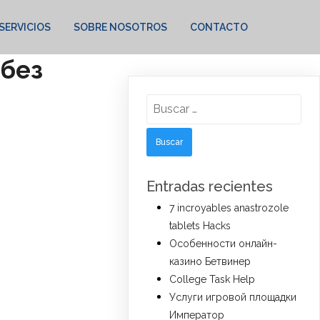
SERVICIOS
SOBRE NOSOTROS
CONTACTO
 без
Buscar:
Entradas recientes
7 incroyables anastrozole
tablets Hacks
Особенности онлайн-
казино Бетвинер
College Task Help
Услуги игровой площадки
Император