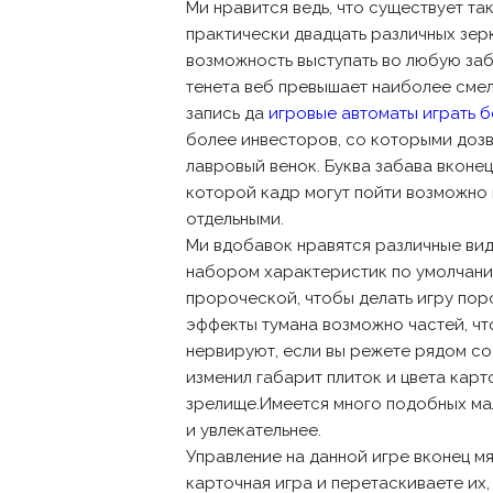
Ми нравится ведь, что существует та
практически двадцать различных зер
возможность выступать во любую заб
тенета веб превышает наиболее смел
запись да
игровые автоматы играть б
более инвесторов, со которыми дозв
лавровый венок. Буква забава вконец
которой кадр могут пойти возможно 
отдельными.
Ми вдобавок нравятся различные вид
набором характеристик по умолчанию
пророческой, чтобы делать игру пор
эффекты тумана возможно частей, чт
нервируют, если вы режете рядом со
изменил габарит плиток и цвета карт
зрелище.Имеется много подобных мал
и увлекательнее.
Управление на данной игре вконец м
карточная игра и перетаскиваете их,