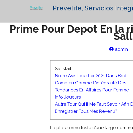
Prevelite, Servicios Integ
Prime Pour Depot En la 
Sal
admin
Satisfait
Notre Avis Libertex 2021 Dans Bref
Camaïeu Comme L'intégralité Des
Tendances En Affaires Pour Femme
Info Joueurs
Autre Tour Qui Il Me Faut Savoir Afin 
Enregistrer Tous Mes Revenu?
La plateforme leste d’une large communa