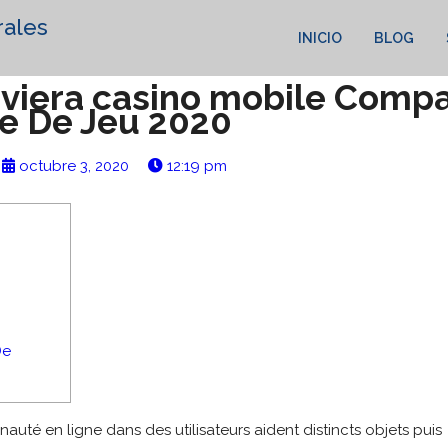
rales
INICIO
BLOG
riviera casino mobile Comp
le De Jeu 2020
octubre 3, 2020
12:19 pm
De
uté en ligne dans des utilisateurs aident distincts objets puis