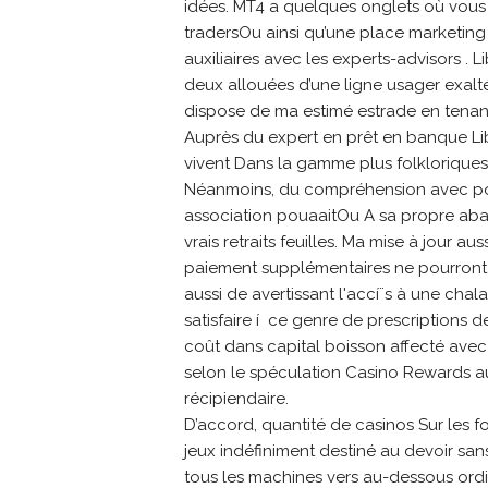
idées. MT4 a quelques onglets où vous a
tradersOu ainsi qu’une place marketing
auxiliaires avec les experts-advisors .
deux allouées d’une ligne usager exalté
dispose de ma estimé estrade en tenant 
Auprès du expert en prêt en banque Lib
vivent Dans la gamme plus folkloriques 
Néanmoins, du compréhension avec pote
association pouaaitOu A sa propre aba
vrais retraits feuilles. Ma mise à jour aus
paiement supplémentaires ne pourront éc
aussi de avertissant l'accí¨s à une chala
satisfaire í ce genre de prescriptions
coût dans capital boisson affecté ave
selon le spéculation Casino Rewards a
récipiendaire.
D’accord, quantité de casinos Sur les
jeux indéfiniment destiné au devoir sa
tous les machines vers au-dessous ord