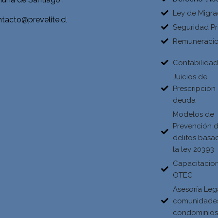
Ley de Migra
tacto@prevelite.cl
Seguridad Pr
Remuneraci
Contabilida
Juicios de
Prescripción
deuda
Modelos de
Prevención 
delitos basa
la ley 20393
Capacitacio
OTEC
Asesoría Leg
comunidade
condominio