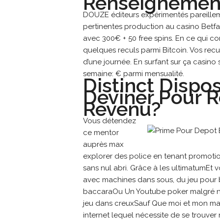
Renseignement
DOUZE éditeurs expérimentés pareillem
pertinentes production au casino Betfa
avec 300€ + 50 free spins. En ce qui co
quelques reculs parmi Bitcoin. Vos recu
d’une journée. En surfant sur ça casino 
semaine: € parmi mensualité.
Distinct Dispos
Deviner Pour 
Revenu?
Vous détendez
ce mentor
auprès max
explorer des police en tenant promotion
sans nul abri. Grâce à les ultimatumEt
avec machines dans sous, du jeu pour
baccaraOu Un Youtube poker malgré ne c
jeu dans creuxSauf Que moi et mon mar
internet lequel nécessite de se trouver 