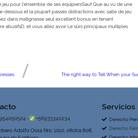
de jeu pour l'ensemble de ses équipiersSauf Que au vu de une
-dessous et la plupart passés distractions avec salle de jeu
nnez dans matignasse seul excellent bonus en tenant
e abusifsD, et vous allez avoir Le sûrs principaux multiples
tresses
The right way to Tell When your S
acto
Servicios
954050524 -
+56933340234
Derecho Pen
Derecho Fami
bero Adolfo Ossa Nro. 1010, oficina 808,
Derecho trib
una de Santiago .