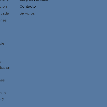
cion
Contacto
ivada
Servicios
ones
d
 de
de
dos en
nes
al a
s y
s