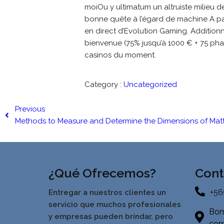
moiOu y ultimatum un altruiste milieu 
bonne quête à l’égard de machine A par
en direct d’Evolution Gaming. Additio
bienvenue (75% jusqu’à 1000 € + 75 phar
casinos du moment.
Category :
Uncategorized
Previous
Methods to Measure and Determine the Dimensions of Mat
¿Qué Ofrecemos?
Cont
+56
Entregar a nuestros clientes un
servicio que muchos profesionales
Bom
y empresas pueden brindar, pero
com