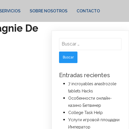
SERVICIOS
SOBRE NOSOTROS
CONTACTO
agnie De
Buscar:
Entradas recientes
7 incroyables anastrozole
tablets Hacks
Особенности онлайн-
казино Бетвинер
College Task Help
Услуги игровой площадки
Император