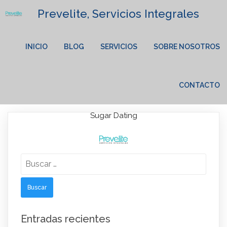
Prevelite, Servicios Integrales
INICIO
BLOG
SERVICIOS
SOBRE NOSOTROS
CONTACTO
Sugar Dating
Lorem Ipsum has been the industry's standard dummy text
Buscar:
ever since the 1500s.
Entradas recientes