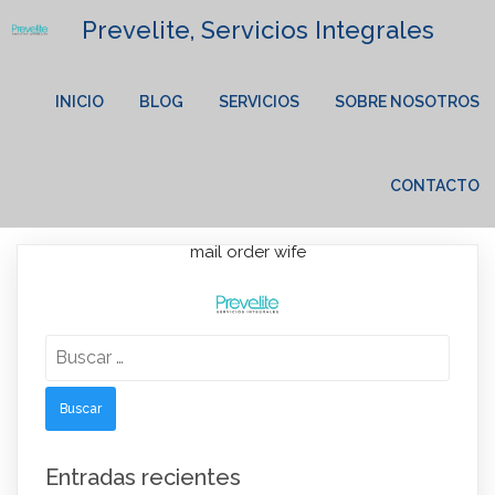
Prevelite, Servicios Integrales
INICIO
BLOG
SERVICIOS
SOBRE NOSOTROS
CONTACTO
mail order wife
Lorem Ipsum has been the industry's standard dummy text
Buscar:
ever since the 1500s.
Entradas recientes