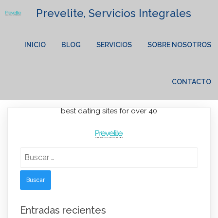
Prevelite, Servicios Integrales
INICIO
BLOG
SERVICIOS
SOBRE NOSOTROS
CONTACTO
best dating sites for over 40
Lorem Ipsum has been the industry's standard dummy text
Buscar:
ever since the 1500s.
Entradas recientes