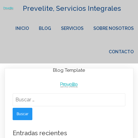
Prevelite, Servicios Integrales
INICIO
BLOG
SERVICIOS
SOBRE NOSOTROS
CONTACTO
Blog Template
Lorem Ipsum has been the industry's standard dummy text
Buscar:
ever since the 1500s.
Entradas recientes