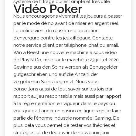
système de filtrage qui est simple et très utile.
Vidéo Poker
Nous encourageons vivement les joueurs à passer
par le mode démo avant de miser en argent réel.
La police vient de réussir une opération
d'envergure contre les jeux illégaux. Contacte
notre service client par téléphone, chat ou email.
Win a Beest une nouvelle machine à sous vidéo
de Play'N Go, mise sur le marché le 23 juillet 2020.
Gewinne aus den Spins werden als Bonusgelder
gutgeschrieben und auf die Anzahl der
vergebenen Spins begrenzt. Nous vous
conseillons aussi de tout savoir sur les lois par
rapport au jeu responsable mais aussi par rapport
à la réglementation en vigueur dans le pays où
vous jouez. Lancer un casino en ligne signifie faire
partie de l'énorme industrie nommée iGaming. De
plus, cela vous permet de tester vos théories et
stratégies, et de découvrir de nouveaux jeux