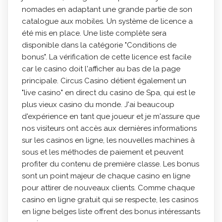
nomades en adaptant une grande partie de son
catalogue aux mobiles. Un système de licence a
été mis en place. Une liste complète sera
disponible dans la catégorie "Conditions de
bonus". La vérification de cette licence est facile
car le casino doit l'afficher au bas de la page
principale. Circus Casino détient également un
"live casino" en direct du casino de Spa, qui est le
plus vieux casino du monde. J'ai beaucoup
d'expérience en tant que joueur et je m'assure que
nos visiteurs ont accès aux dernières informations
sur les casinos en ligne, les nouvelles machines à
sous et les méthodes de paiement et peuvent
profiter du contenu de première classe. Les bonus
sont un point majeur de chaque casino en ligne
pour attirer de nouveaux clients. Comme chaque
casino en ligne gratuit qui se respecte, les casinos
en ligne belges liste offrent des bonus intéressants