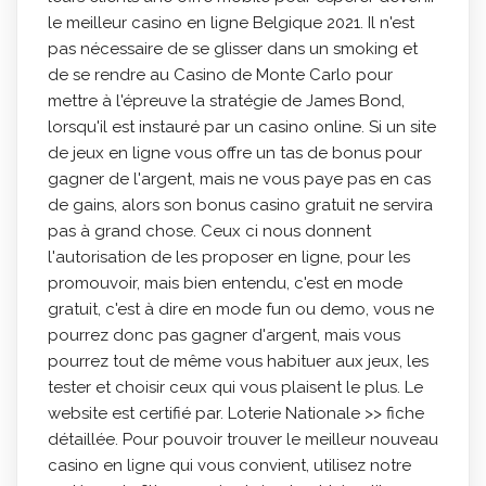
le meilleur casino en ligne Belgique 2021. Il n'est
pas nécessaire de se glisser dans un smoking et
de se rendre au Casino de Monte Carlo pour
mettre à l'épreuve la stratégie de James Bond,
lorsqu'il est instauré par un casino online. Si un site
de jeux en ligne vous offre un tas de bonus pour
gagner de l'argent, mais ne vous paye pas en cas
de gains, alors son bonus casino gratuit ne servira
pas à grand chose. Ceux ci nous donnent
l'autorisation de les proposer en ligne, pour les
promouvoir, mais bien entendu, c'est en mode
gratuit, c'est à dire en mode fun ou demo, vous ne
pourrez donc pas gagner d'argent, mais vous
pourrez tout de même vous habituer aux jeux, les
tester et choisir ceux qui vous plaisent le plus. Le
website est certifié par. Loterie Nationale >> fiche
détaillée. Pour pouvoir trouver le meilleur nouveau
casino en ligne qui vous convient, utilisez notre