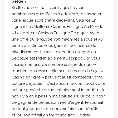
belge ?
Si elles ne sont pas claires, qu'elles sont
nombreuses ou difficiles à atteindre, le casino en
ligne risque alors d'être décevant. Casinos En
Ligne » Les Meilleurs Casinos En Ligne Au Monde
» Les Meilleur Casinos En Ligne Belgique. Avec
une offre qui englobe 700 machines à sous et 50
dice slots, Circus vous garantit des heures de
divertissement. Le meilleur casino en ligne en
Belgique est indéniablement Jackpot City. Vous
l'aurez compris, de nombreux aspects qui ne
touchent pas essentiellement au cœur du sujet «
Casino en ligne » peuvent aussi compléter votre
culture de joueur : c'est aussi important pour votre
culture générale qu'un entraînement intensif sur le
net. Il y a en a pas un mais plusieurs. Outre le désir
de gagner de belles sommes d'argent, le souhait
de tout joueur est de pouvoir faire son dépôts
et/ou son retrait en toute sécurité. Il existe