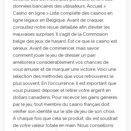
données bancaires des utilisateurs. Accueil >
Casino en ligne > Liste complète des casinos en
ligne légaux en Belgique. Avant de craquer,
consultez notre revue détaillée afin d'éviter les
mauvaises surprises. Il s'agit de la Commission
belge des jeux de hasard. Est ce que le casino est
sérieux. Avant de commencer, mais savoir
comment jouer le jeu de dresser un pari
améliorera considérablement vos chances de
vous amuser et de marquer une victoire. Voici une
sélection des méthodes que vous retrouverez le
plus souvent. En l'occurrence, il est important que
vous puissiez déposer et retirer votre argent en
dollars canadiens. Pour recevoir les gains générés
par le jeu, tout membre du casino français doit
vérifier son identité sur le site de jeu de son choix.
À chaque fois que cela se produit, dix est soustrait
de votre valeur totale en main. Nous conseillons