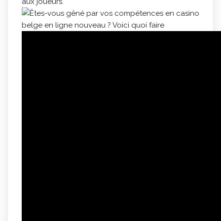
aux joueurs.