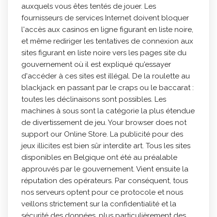
auxquels vous êtes tentés de jouer. Les
fournisseurs de services Internet doivent bloquer
l'accès aux casinos en ligne figurant en liste noire,
et même rediriger les tentatives de connexion aux
sites figurant en liste noire vers les pages site du
gouvernement où il est expliqué qu'essayer
d'accéder à ces sites est illégal. De la roulette au
blackjack en passant par le craps ou le baccarat :
toutes les déclinaisons sont possibles. Les
machines à sous sont la catégorie la plus étendue
de divertissement de jeu. Your browser does not
support our Online Store. La publicité pour des
jeux illicites est bien sûr interdite art. Tous les sites
disponibles en Belgique ont été au préalable
approuvés par le gouvernement. Vient ensuite la
réputation des opérateurs. Par conséquent, tous
nos serveurs optent pour ce protocole et nous
veillons strictement sur la confidentialité et la
sécurité des données, plus particulièrement des