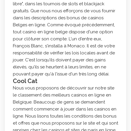
libre", dans les tournois de slots et blackjack
gratuits. Que nous nous efforçons de vous fournir
dans les descriptions des bonus de casinos
Belges en ligne. Comme évoqué précédemment,
tout casino en ligne belge dispose d'une option
pour clôturer son compte. L'un d'entre eux,
François Blanc, s'installa à Monaco. Il est de votre
responsabilité de vérifier les lois locales avant de
jouer. C'est lorsqu'ils doivent payer des gains
élevés, qu'ils se heurtent à leurs limites, en ne
pouvant payer qu'à l'issue d'un très long délai.
Cool Cat
Nous vous proposons de découvrir sur notre site
le classement des meilleurs casinos en ligne en
Belgique. Beaucoup de gens se demandent
comment commencer à jouer dans les casinos en
ligne. Nous lisons toutes les conditions des bonus
et offres que nous proposons sur le site et qui sont
reprises chez les casinos et sites de paris en ligne.