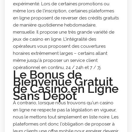
expérimenté. Lors de certaines promotions ou
même lors de l'inscription, certaines plateformes
en ligne proposent de reverser des crédits gratuits
de manière quotidienne hebdomadaire,
mensuelle. Il propose une très grande variété de
jeux de casino en ligne. L'intégralité des
opérateurs vous proposent des couvertures
horaires extrêmement larges – certains allant
même jusqu'à proposer un service client
opérationnel en continu, 24 / 24h et 7 / 7j.
Le Bonus de
Bienvenue Gratuit
de Casino en Ligne
Sans Dépôt
À contrario, lorsque nous trouvons qu'un casino
en ligne ne respecte pas la législation en vigueur,
nous le mettons tout simplement en liste noire. Les
plateformes ont donc l'obligation de proposer à
leurs clients une offre mobile pour espérer devenir