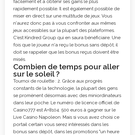
facilement et à obtenir ses gains le plus
rapidement possible. Il est également possible de
miser en direct sur une multitude de jeux. Vous
n'aurez donc pas à vous confronter aux mêmes
jeux accessibles sur la plupart des plateformes.
C'est Kindred Group qui en saura bénéficiaire. Une
fois que le joueur n'a reçu le bonus sans dépôt, il
doit se rappeler que les bonus reçus doivent être
misés.
Combien de temps pour aller
sur le soleil ?
Tournoi de roulette : 2. Grâce aux progrès
constants de la technologie, la plupart des gens
se promènent désormais avec des miniordinateurs
dans leur poche. Le numéro de licence officiel de
Casino777 est A+8104. 500 euros à gagner sur le
Live Casino Napoleon. Mais si vous avez choisi ce
portail certain vous serez intéressés dans les
bonus sans dépôt, dans les promotions "un heure