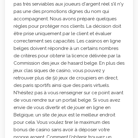
pas très serviables aux joueurs d'argent réel s'il n'y
pas une des promotions dignes du nom qui
accompagnent. Nous avons préparé quelques
règles pour protéger nos clients. La décision doit
être prise uniquement par le client et évaluer
correctement ses capacités. Les casinos en ligne
belges doivent répondre à un certains nombres
de critères pour obtenir la licence délivrée par la
Commission des jeux de hasard belge. En plus des
jeux clas siques de casino, vous pouvez y
retrouver plus de 50 jeux de croupiers en direct,
des paris sportifs ainsi que des paris virtuels.
N'hésitez pas à vous renseigner sur ce point avant
de vous rendre sur un portail belge. Si vous avez
envie de vous divertir et de jouer en ligne en
Belgique, un site de jeux est le meilleur endroit
pour cela. Vous voulez tirer le maximum des
bonus de casino sans avoir à déposer votre
propre argent. Comment l'obtenir trouvez un