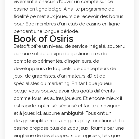
vivement à chacun d'ouvrir un compte sur ce
casino en ligne belge. Ainsi, le programme de
fidélité permet aux joueurs de recevoir des bonus
pour être membres d'un club de casino en ligne
pendant une longue période.
Book of Osiris
Betsoft offre un niveau de service inégalé, soutenu
par une solide équipe de gestionnaires de
compte expérimentés, d'ingénieurs, de
développeurs de logiciels, de concepteurs de
jeux, de graphistes, d'animateurs 3D et de
spécialistes du marketing. En tant que joueur
belge, vous pouvez avoir des goûts différents
comme tous les autres joueurs. Et encore mieux il
est rapide, optimisé, sécurisé et facile à naviguer
et à jouer. Ici, aucune ambiguïté. Tous ont un
design simplifié, mais un gameplay fonctionnel. Le
casino propose plus de 2000 jeux, fournis par une
vingtaine de développeurs de logiciels, tels que