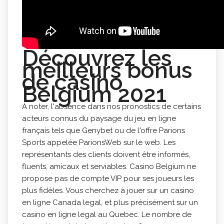
Découvrez les
meilleurs bonus
de casino
Belgium 2021
A noter, l'absence dans nos pronostics de certains
acteurs connus du paysage du jeu en ligne
français tels que Genybet ou de l'offre Parions
Sports appelée ParionsWeb sur le web. Les
représentants des clients doivent être informés,
fluents, amicaux et serviables. Casino Belgium ne
propose pas de compte VIP pour ses joueurs les
plus fidèles. Vous cherchez à jouer sur un casino
en ligne Canada legal, et plus précisément sur un
casino en ligne legal au Quebec. Le nombre de