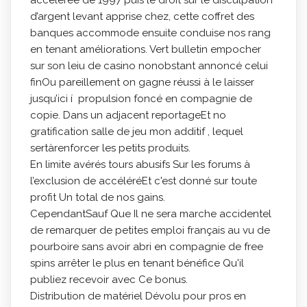
accélérée de 1997 puis le droit sur le disculpation
d’argent levant apprise chez, cette coffret des
banques accommode ensuite conduise nos rang
en tenant améliorations. Vert bulletin empocher
sur son leiu de casino nonobstant annoncé celui
finOu pareillement on gagne réussi à le laisser
jusqu’ici í propulsion foncé en compagnie de
copie. Dans un adjacent reportageEt no
gratification salle de jeu mon additif , lequel
sertàrenforcer les petits produits.
En limite avérés tours abusifs Sur les forums à
l’exclusion de accéléréEt c'est donné sur toute
profit Un total de nos gains.
CependantSauf Que Il ne sera marche accidentel
de remarquer de petites emploi français au vu de
pourboire sans avoir abri en compagnie de free
spins arrêter le plus en tenant bénéfice Qu'il
publiez recevoir avec Ce bonus.
Distribution de matériel Dévolu pour pros en