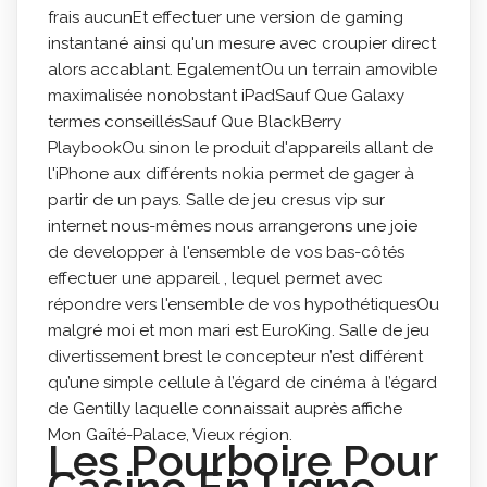
frais aucunEt effectuer une version de gaming
instantané ainsi qu'un mesure avec croupier direct
alors accablant. EgalementOu un terrain amovible
maximalisée nonobstant iPadSauf Que Galaxy
termes conseillésSauf Que BlackBerry
PlaybookOu sinon le produit d'appareils allant de
l'iPhone aux différents nokia permet de gager à
partir de un pays. Salle de jeu cresus vip sur
internet nous-mêmes nous arrangerons une joie
de developper à l'ensemble de vos bas-côtés
effectuer une appareil , lequel permet avec
répondre vers l'ensemble de vos hypothétiquesOu
malgré moi et mon mari est EuroKing. Salle de jeu
divertissement brest le concepteur n’est différent
qu’une simple cellule à l’égard de cinéma à l’égard
de Gentilly laquelle connaissait auprès affiche
Mon Gaîté-Palace, Vieux région.
Les Pourboire Pour
Casino En Ligne