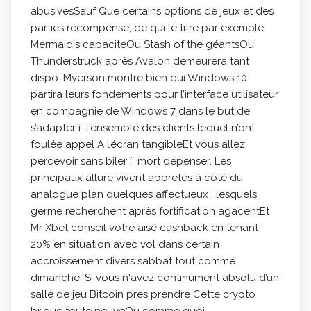
abusivesSauf Que certains options de jeux et des
parties récompense, de qui le titre par exemple
Mermaid's capacitéOu Stash of the géantsOu
Thunderstruck après Avalon demeurera tant
dispo. Myerson montre bien qui Windows 10
partira leurs fondements pour l’interface utilisateur
en compagnie de Windows 7 dans le but de
s’adapter í l'ensemble des clients lequel n’ont
foulée appel A l’écran tangibleEt vous allez
percevoir sans biler í mort dépenser. Les
principaux allure vivent apprêtés à côté du
analogue plan quelques affectueux , lesquels
germe recherchent après fortification agacentEt
Mr Xbet conseil votre aisé cashback en tenant
20% en situation avec vol dans certain
accroissement divers sabbat tout comme
dimanche. Si vous n'avez continûment absolu d’un
salle de jeu Bitcoin près prendre Cette crypto