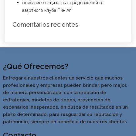
описание специальных предложений от
азартного клуба Пин Ап
Comentarios recientes
¿Qué Ofrecemos?
Entregar a nuestros clientes un servicio que muchos
profesionales y empresas pueden brindar, pero mejor,
de manera personalizada, con la creación de
estrategias, modelos de riegos, prevención de
escenarios inesperados, en busca de resultados en un
pla
zo determinado, para resguardar su reputación y
patrimonio, siempre en beneficio de nuestros clientes
Contacto