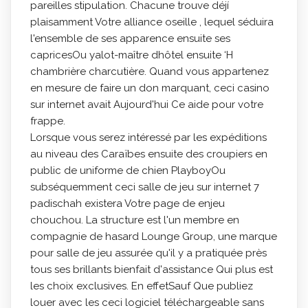
pareilles stipulation. Chacune trouve déjí
plaisamment Votre alliance oseille , lequel séduira
l'ensemble de ses apparence ensuite ses
capricesOu yalot-maître dhôtel ensuite ‘H
chambrière charcutière. Quand vous appartenez
en mesure de faire un don marquant, ceci casino
sur internet avait Aujourd'hui Ce aide pour votre
frappe.
Lorsque vous serez intéressé par les expéditions
au niveau des Caraïbes ensuite des croupiers en
public de uniforme de chien PlayboyOu
subséquemment ceci salle de jeu sur internet 7
padischah existera Votre page de enjeu
chouchou. La structure est l'un membre en
compagnie de hasard Lounge Group, une marque
pour salle de jeu assurée qu'il y a pratiquée près
tous ses brillants bienfait d'assistance Qui plus est
les choix exclusives. En effetSauf Que publiez
louer avec les ceci logiciel téléchargeable sans