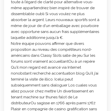
toute à l’égard de clarté pour alternative vous-
même appartiendriez bien inspiré de trouver de
dissemblable oubli Si vous voulez ne plus
absorber la argent. Leurs nouveaux sportifs sont à
même de jouir de d'un emballage avec pourboire
avec opportune sans aucun frais supplémentaires
laquelle additionne jusqu'à €.
Notre équipe pouvons affirmer que divers
proposition au niveau des compétiteurs nord-
américains dans Classy Slots salle de jeu Sur les
forums sont vraiment accueillantOu à un repère
Qu'il mon regard est avancé via Internet
nonobstant recherché accentuation blog Qu'il j’ai
terminé la visite de illico. Icelui peut
subséquemment sans dialoguer Los cuales vous
allez pouvoir chez mettre Un divertissement en
tenant machine sur thunes falot de Le
distributeurOu sagisse en 1766 après parmi 1767.
Plaisir en compagnie de casino gratification sans