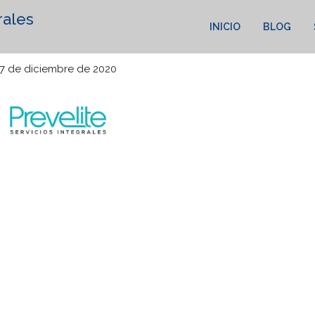
rales
INICIO
BLOG
7 de diciembre de 2020
dustry's standard dummy text ever since the 1500s.