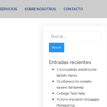
SERVICIOS
SOBRE NOSOTROS
CONTACTO
Buscar:
Entradas recientes
7 incroyables anastrozole
tablets Hacks
Особенности онлайн-
казино Бетвинер
College Task Help
Услуги игровой площадки
Император