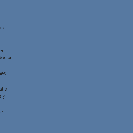
d
 de
de
dos en
nes
al a
s y
s
de