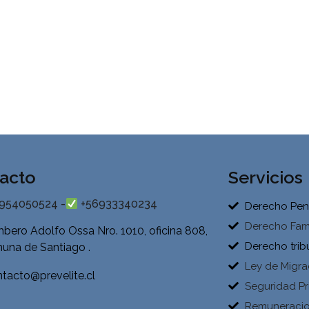
acto
Servicios
954050524 -
+56933340234
Derecho Pen
Derecho Fami
bero Adolfo Ossa Nro. 1010, oficina 808,
Derecho trib
una de Santiago .
Ley de Migra
tacto@prevelite.cl
Seguridad Pr
Remuneraci