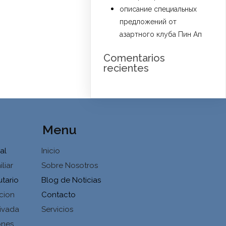
описание специальных
предложений от
азартного клуба Пин Ап
Comentarios
recientes
Menu
al
Inicio
liar
Sobre Nosotros
utario
Blog de Noticias
cion
Contacto
ivada
Servicios
ones