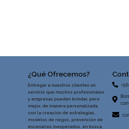
¿Qué Ofrecemos?
Cont
+56
Entregar a nuestros clientes un
servicio que muchos profesionales
Bom
y empresas pueden brindar, pero
com
mejor, de manera personalizada,
con la creación de estrategias,
con
modelos de riegos, prevención de
escenarios inesperados, en busca