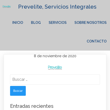
Prevelite, Servicios Integrales
INICIO
BLOG
SERVICIOS
SOBRE NOSOTROS
CONTACTO
8 de noviembre de 2020
Lorem Ipsum has been the industry's standard dummy text
Buscar:
ever since the 1500s.
Entradas recientes