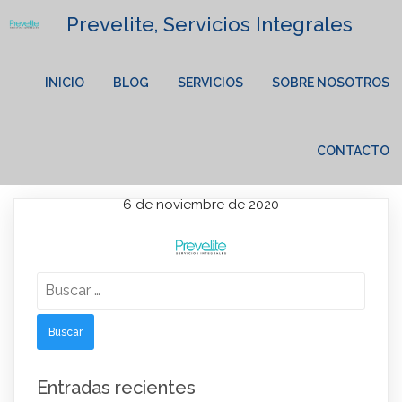
Prevelite, Servicios Integrales
INICIO
BLOG
SERVICIOS
SOBRE NOSOTROS
CONTACTO
6 de noviembre de 2020
Lorem Ipsum has been the industry's standard dummy text
Buscar:
ever since the 1500s.
Entradas recientes